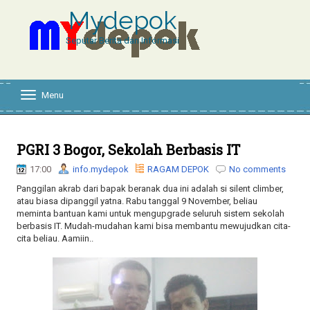
Mydepok
Seputar Berita dan Informasi
Menu
T
o
g
g
l
PGRI 3 Bogor, Sekolah Berbasis IT
e
17:00
info.mydepok
RAGAM DEPOK
No comments
n
a
Panggilan akrab dari bapak beranak dua ini adalah si silent climber,
v
atau biasa dipanggil yatna. Rabu tanggal 9 November, beliau
i
meminta bantuan kami untuk mengupgrade seluruh sistem sekolah
g
berbasis IT. Mudah-mudahan kami bisa membantu mewujudkan cita-
a
cita beliau. Aamiin..
t
i
o
n