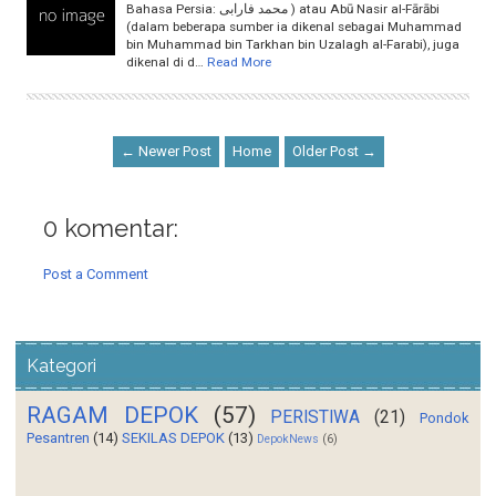
Bahasa Persia: محمد فارابی ) atau Abū Nasir al-Fārābi
(dalam beberapa sumber ia dikenal sebagai Muhammad
bin Muhammad bin Tarkhan bin Uzalagh al-Farabi), juga
dikenal di d…
Read More
← Newer Post
Home
Older Post →
0 komentar:
Post a Comment
Kategori
RAGAM DEPOK
(57)
PERISTIWA
(21)
Pondok
Pesantren
(14)
SEKILAS DEPOK
(13)
DepokNews
(6)