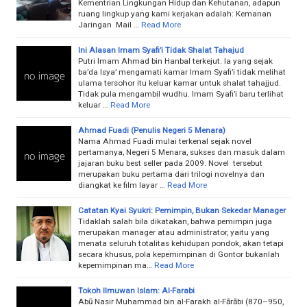
Kementrian Lingkungan Hidup dan Kehutanan, adapun
ruang lingkup yang kami kerjakan adalah: Kemanan
Jaringan Mail …
Read More
Ini Alasan Imam Syafi’i Tidak Shalat Tahajud
Putri Imam Ahmad bin Hanbal terkejut. Ia yang sejak
ba’da Isya’ mengamati kamar Imam Syafi’i tidak melihat
ulama tersohor itu keluar kamar untuk shalat tahajjud.
Tidak pula mengambil wudhu. Imam Syafi’i baru terlihat
keluar …
Read More
Ahmad Fuadi (Penulis Negeri 5 Menara)
Nama Ahmad Fuadi mulai terkenal sejak novel
pertamanya, Negeri 5 Menara, sukses dan masuk dalam
jajaran buku best seller pada 2009. Novel tersebut
merupakan buku pertama dari trilogi novelnya dan
diangkat ke film layar …
Read More
Catatan Kyai Syukri: Pemimpin, Bukan Sekedar Manager
Tidaklah salah bila dikatakan, bahwa pemimpin juga
merupakan manager atau administrator, yaitu yang
menata seluruh totalitas kehidupan pondok, akan tetapi
secara khusus, pola kepemimpinan di Gontor bukanlah
kepemimpinan ma…
Read More
Tokoh Ilmuwan Islam: Al-Farabi
Abū Nasir Muhammad bin al-Farakh al-Fārābi (870–950,