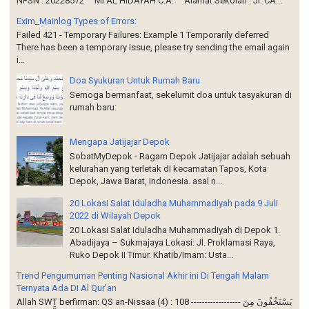
NPSN : 20228572 MI AL HIDAYAH C.A. Alamat Sekolah : Jl. CA...
Exim_Mainlog​ Types of Errors:
Failed 421 - Temporary Failures: Example 1 Temporarily deferred
There has been a temporary issue, please try sending the email again
i...
Doa Syukuran Untuk Rumah Baru
Semoga bermanfaat, sekelumit doa untuk tasyakuran di
rumah baru:
Mengapa Jatijajar Depok
SobatMyDepok - Ragam Depok Jatijajar adalah sebuah
kelurahan yang terletak di kecamatan Tapos, Kota
Depok, Jawa Barat, Indonesia. asal n...
20 Lokasi Salat Iduladha Muhammadiyah pada 9 Juli
2022 di Wilayah Depok
20 Lokasi Salat Iduladha Muhammadiyah di Depok 1.
Abadijaya – Sukmajaya Lokasi: Jl. Proklamasi Raya,
Ruko Depok II Timur. Khatib/Imam: Usta...
Trend Pengumuman Penting Nasional Akhir ini Di Tengah Malam
Ternyata Ada Di Al Qur'an
Allah SWT berfirman: QS an-Nissaa (4) : 108 ------------------ يَسْتَخْفُونَ مِنَ