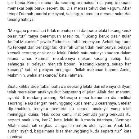
luar biasa. Kerena mana ada seorang permaisuri raja yang berkuasa
memakai baju buruk seperti itu. Dia merasa takut dan kagum. Akan
tetapi Fatimah pandai melayani, sehingga tamu itu merasa suka dan
tenang hatinya.
“Mengapa permaisuri tidak menutup diri daripada lelaki tukang keruk
pasir itu?” tanya perempuan Mesir itu. “Tukang keruk pasir itulah
Amirul Mukminin” jawab Fatimah sambil tersenyum. Sekali lagi tamu
itu terkejut dan beristighfar. Khalifah Umar tidak mempunyai pelayan
kecuali seorang anak-anak lelaki. Dialah satu-satunya khadam dalam
istana Umar. Fatimah memberinya makan kacang setiap hari
sehingga si pelayan menjadi bosan. “Kacang..kacang…setiap hari
kacang,” kata si pelayan merungut. “Inilah makanan tuanmu Amirul
Mukminin, wahai anakanda,” kata Fatimah.
Suatu ketika diceritakan bahawa seorang lelaki dan isterinya di Syam
telah merelakan anaknya ikut berperang di jalan Allah dan menemu
syahid di medang perang. Beberapa masa kemudian dia melihat
seorang lelaki dengan menunggang kuda menuju kearahnya. Setelah
diperhatikan, ternyata pemuda itu seperti anaknya yang telah
meninggal dunia. “Hai, coba kamu lihat pemuda yang berkuda itu,
seperti anak kita, kan?” kata lelaki itu kepada isterinya. “Semoga
Allah merahmati engkau. Janganlah tertipu oleh syaitan. Anak kita
sudah syahid, bagaimana bisa menunggang kuda seperti itu?” kata
isterinya.