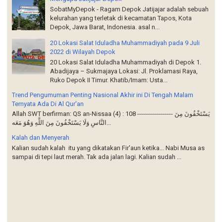
SobatMyDepok - Ragam Depok Jatijajar adalah sebuah
kelurahan yang terletak di kecamatan Tapos, Kota
Depok, Jawa Barat, Indonesia. asal n...
20 Lokasi Salat Iduladha Muhammadiyah pada 9 Juli
2022 di Wilayah Depok
20 Lokasi Salat Iduladha Muhammadiyah di Depok 1.
Abadijaya – Sukmajaya Lokasi: Jl. Proklamasi Raya,
Ruko Depok II Timur. Khatib/Imam: Usta...
Trend Pengumuman Penting Nasional Akhir ini Di Tengah Malam
Ternyata Ada Di Al Qur'an
Allah SWT berfirman: QS an-Nissaa (4) : 108 ------------------ يَسْتَخْفُونَ مِنَ
النَّاسِ وَلَا يَسْتَخْفُونَ مِنَ اللَّهِ وَهُوَ مَعَه...
Kalah dan Menyerah
Kalian sudah kalah itu yang dikatakan Fir'aun ketika... Nabi Musa as
sampai di tepi laut merah. Tak ada jalan lagi. Kalian sudah ...