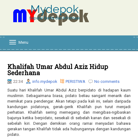
Mydepok
Seputar Berita dan Informasi
Menu
T
o
g
g
l
Khalifah Umar Abdul Aziz Hidup
e
Sederhana
n
a
22:34
info.mydepok
PERISTIWA
No comments
v
Suatu hari Khalifah Umar Abdul Aziz berpidato di hadapan kaum
i
muslimin. Sebagaimana biasa, pidato beliau sangant menarik dan
g
memikat para pendengar. Akan tetapi pada kali ini, selain daripada
a
kandungan pidatonya, gerak-gerik Khalifah pun turut menjadi
t
perhatian. Khalifah sering memegang dan mengibas-ngibaskan
i
bajunya ketika berpidato, sesekali di sebelah kanan dan sesekali di
o
sebelah kiri. Dengan demikian orang ramai menyadari bahawa
n
gerakan tangan Khalifah tidak ada hubungannya dengan kandungan
pidato.