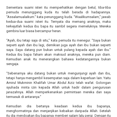
Sementara suami isteri itu memperhatikan dengan betul, tiba-tiba
pemuda menunggang kuda itu telah berada di hadapannya.
“Assalamualaikum.” kata penunggang kuda. “Waalikumsalam,” jawab
kedua-dua suami isteri itu. Ternyata dia memang anaknya, maka
terkejutlah kedua ibu bapa itu sambil segera memeluknya. Mereka
gembira luar biasa bercampur heran.
“Ayah, ibu tetap saja di situ,” kata pemuda itu menegur. “Saya bukan
seperti ayah dan ibu lagi, demikian juga ayah dan ibu bukan seperti
saya. Saya datang pun bukan untuk pulang kepada ayah dan ibu.”
Kedua ibu bapa faham akan maksud anaknya, mereka pun diam.
Kemudian anak itu menerangkan bahawa kedatangannya bukan
sengaja.
“Sebenarnya aku datang bukan untuk mengunjungi ayah dan ibu,
tetapi hanya mengambil kesempatan saja dalam keperluan lain. Yaitu
Amirul Mukminin Khalifah Umar Abdul Aziz telah wafat. Golongan
syuhada minta izin kepada Allah untuk hadir dalam pengurusan
janazahnya. Allah memperkenankan permintaan mereka dan saya
termasuk di antaranya.”
Kemudian dia bertanya keadaan kedua ibu bapanya,
menghormatinya dan menjanjikan kebaikan daripada Allah. Setelah
itu dia mendoakan ibu bapanya memberi salam lalu pergi. Dengan itu