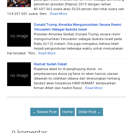
pemilihan presiden (Pilpres) 2019 dengan raihan
85.607.362 suara atau 55,50 persen dari total suara sah
154.257.601 suara. Sem…
Read More
Donald Trump, Amerika Mengumumkan Secara Resmi
Yerusalem Sebagai Ibukota Israel
Presiden Amerika Serikat, Donald Trump, secara resmi
mengumumkan Yerusalem sebagai ibukota Israel pada
Rabu (6/12) malam. Dia juga mengakui, bahwa telah
terjadi pengunduran beberapa waktu untuk menyatakan
hal tersebut. “Kini…
Read More
Kiamat Sudah Dekat
Rupanya abad ini di penghujung dunia...ini
penjelasannya dunia yg fana ini akan hancur, ulasan
dibawah ini silahkan dibaca dan direnungkan tentang
tanda2 akan terjadinya HARI KIAMAT. berdasarkan
firman Allah dan hadist Rasul…
Read More
← Newer Post
Home
Older Post →
0 komentar: