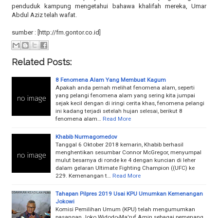
penduduk kampung mengetahui bahawa khalifah mereka, Umar
Abdul Aziz telah wafat.
sumber : [http://fm.gontor.co.id]
Related Posts:
8 Fenomena Alam Yang Membuat Kagum
Apakah anda pernah melihat fenomena alam, seperti
yang pelangi fenomena alam yang sering kita jumpai
sejak kecil dengan di iringi cerita khas, fenomena pelangi
ini kadang terjadi setelah hujan selesai, berikut 8
fenomena alam…
Read More
Khabib Nurmagomedov
Tanggal 6 Oktober 2018 kemarin, Khabib berhasil
menghentikan sesumbar Connor McGregor, menyumpal
mulut besarnya di ronde ke 4 dengan kuncian di leher
dalam gelaran Ultimate Fighting Champion ((UFC) ke
229. Kemenangan t…
Read More
Tahapan Pilpres 2019 Usai KPU Umumkan Kemenangan
Jokowi
Komisi Pemilihan Umum (KPU) telah mengumumkan
pasangan Joko Widodo-Ma'ruf Amin sebagai pemenang