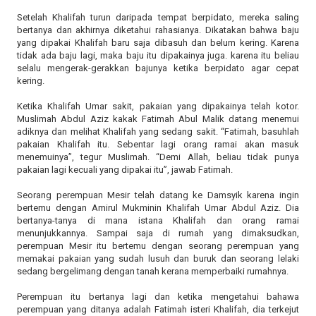
Setelah Khalifah turun daripada tempat berpidato, mereka saling
bertanya dan akhirnya diketahui rahasianya. Dikatakan bahwa baju
yang dipakai Khalifah baru saja dibasuh dan belum kering. Karena
tidak ada baju lagi, maka baju itu dipakainya juga. karena itu beliau
selalu mengerak-gerakkan bajunya ketika berpidato agar cepat
kering.
Ketika Khalifah Umar sakit, pakaian yang dipakainya telah kotor.
Muslimah Abdul Aziz kakak Fatimah Abul Malik datang menemui
adiknya dan melihat Khalifah yang sedang sakit. “Fatimah, basuhlah
pakaian Khalifah itu. Sebentar lagi orang ramai akan masuk
menemuinya”, tegur Muslimah. “Demi Allah, beliau tidak punya
pakaian lagi kecuali yang dipakai itu”, jawab Fatimah.
Seorang perempuan Mesir telah datang ke Damsyik karena ingin
bertemu dengan Amirul Mukminin Khalifah Umar Abdul Aziz. Dia
bertanya-tanya di mana istana Khalifah dan orang ramai
menunjukkannya. Sampai saja di rumah yang dimaksudkan,
perempuan Mesir itu bertemu dengan seorang perempuan yang
memakai pakaian yang sudah lusuh dan buruk dan seorang lelaki
sedang bergelimang dengan tanah kerana memperbaiki rumahnya.
Perempuan itu bertanya lagi dan ketika mengetahui bahawa
perempuan yang ditanya adalah Fatimah isteri Khalifah, dia terkejut